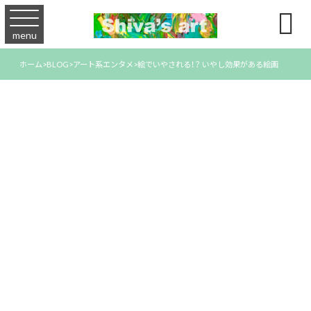

menu
ホーム
>
BLOG
>
アート系エンタメ
>
絵でいやされる！？ いやし効果がある絵画