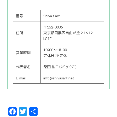
屋号
Shiva's art
〒152-0035
住所
東京都目黒区自由が丘 2 16 12
LC1F
10：00～18：00
営業時間
定休日：不定休
代表者名
柴田 祐二（ｼﾊﾞﾀﾕｳｼﾞ）
E-mail
info@shivasart.net
F
T
共