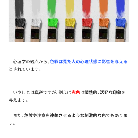
心理学の観点から、
色彩は見た人の心理状態に影響を与える
とされています。
いやしとは真逆ですが、例えば
赤色
は
情熱的、活発な印象
を
与えます。
また、
危険や注意を連想させるような刺激的な色
でもありま
す。