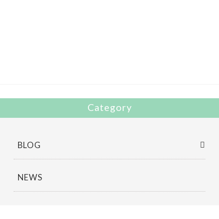
ac
w
有
e
itt
b
er
o
o
k
Category
BLOG
NEWS