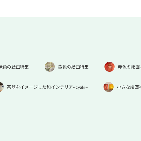
緑色の絵画特集
黄色の絵画特集
赤色の絵画
茶器をイメージした和インテリア~cyaki~
小さな絵画