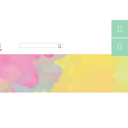

E

ド