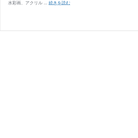
油
水彩画、アクリル …
続きを読む
絵？
ア
ク
リ
ル？
簡
単
に
わ
か
る
絵
の
具
の
違
い
に
つ
い