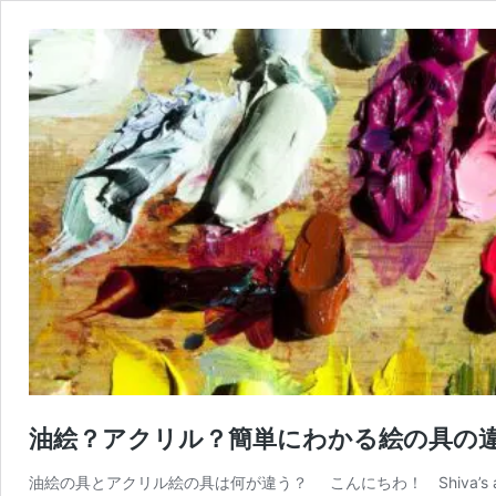
油絵？アクリル？簡単にわかる絵の具の
油絵の具とアクリル絵の具は何が違う？ こんにちわ！ Shiva’s 